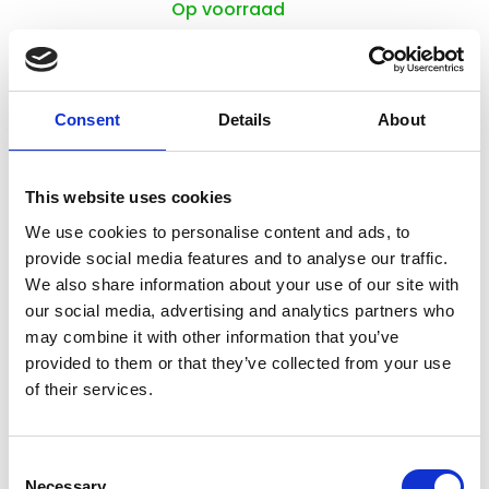
Op voorraad
Voor 15:00 besteld,
zelfde werkdag verzonden
€530,00
Consent
Details
About
In winkelwagen
This website uses cookies
Hundos
We use cookies to personalise content and ads, to
Hundos Lade blok 100x55x33
provide social media features and to analyse our traffic.
We also share information about your use of our site with
our social media, advertising and analytics partners who
Niet op voorraad
may combine it with other information that you’ve
provided to them or that they’ve collected from your use
Voor 15:00 besteld,
of their services.
zelfde werkdag verzonden
€545,00
Consent
In winkelwagen
Necessary