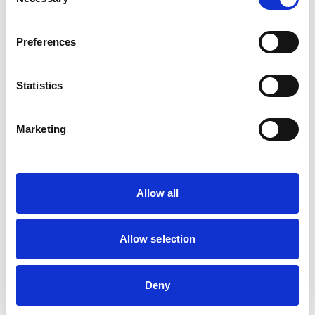
Selection
Hundos
Preferences
Hundos Lade blok 100x95x33
Statistics
Niet op voorraad
Marketing
Voor 15:00 besteld,
zelfde werkdag verzonden
€620,00
Allow all
In winkelwagen
Allow selection
Hundos
Hundos Lade blok 100x110x33
Deny