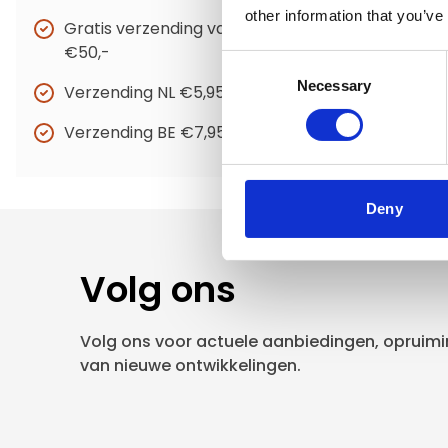
other information that you’ve
Gratis verzending vanaf
€50,-
Consent
Necessary
Selection
Verzending NL €5,95
Verzending BE €7,95
Deny
Volg ons
Volg ons voor actuele aanbiedingen, opruimin
van nieuwe ontwikkelingen.