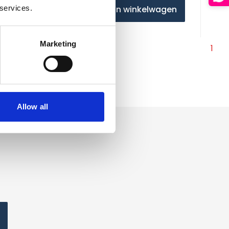
 services.
agen
In winkelwagen
Marketing
1
Allow all