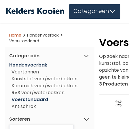
Categorieën
Home
Hondenvoerbak
Voer
Voerstandaard
Categorieën
Op zoek naar
kunststof, b
Hondenvoerbak
opzichte van
Voertonnen
geen te klei
Kunststof voer/waterbakken
3 Producten
Keramiek voer/waterbakken
RVS voer/waterbakken
Voerstandaard
Antischrok
Sorteren