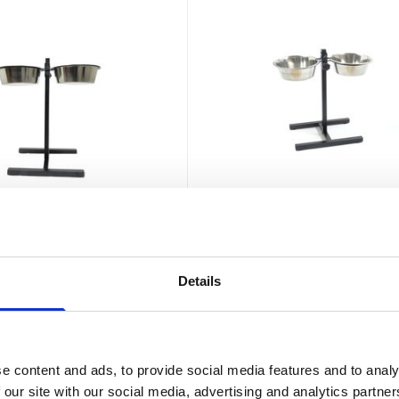
KLD
tandaard met voer
KLD H-standaard met 
bak 2x4 liter
en drinkbak 2x2.8 liter
Details
raad
Op voorraad
esteld, zelfde werkdag
Voor 15:00 besteld, zelfde werkdag
verzonden
e content and ads, to provide social media features and to analy
€27,95
 our site with our social media, advertising and analytics partn