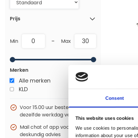
Prijs
-
Min
Max
Merken
KLD
KLD H-s
Alle merken
en drink
KLD
Consent
Op voor
Voor 15.00 uur besteld
Voor 15:00 b
dezelfde werkdag verzonden
This website uses cookies
verzonden
Mail chat of app voor
We use cookies to personalis
€29,95
deskundig advies
information about your use of