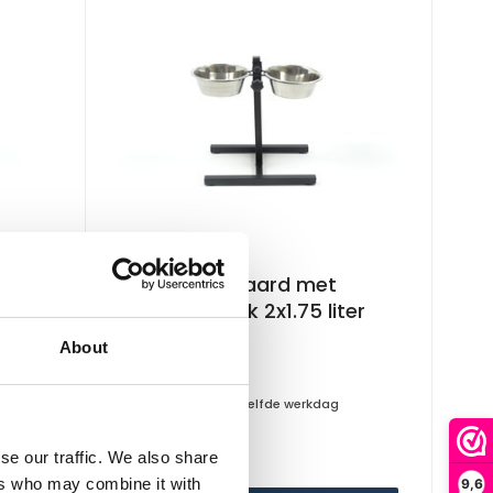
KLD
voer
KLD H-standaard met
voer/drinkbak 2x1.75 liter
About
Op voorraad
Voor 15:00 besteld, zelfde werkdag
verzonden
se our traffic. We also share
€22,95
ers who may combine it with
9,6