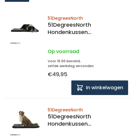
51DegreesNorth
51DegreesNorth
Hondenkussen
Orthopedisch, quilted
73x45x5cm
Op voorraad
Voor 15:00 besteld,
zelfde werkdag verzonden
€49,95
In winkelwagen
51DegreesNorth
51DegreesNorth
Hondenkussen
Orthopedisch, quilted