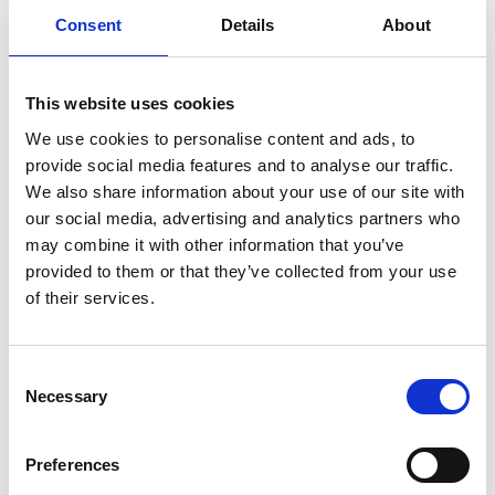
In winkelwagen
Consent
Details
About
51 Degrees North
This website uses cookies
51 Degrees North
Orthopedisch hondenkussen
We use cookies to personalise content and ads, to
51 storm 119x73x5
provide social media features and to analyse our traffic.
We also share information about your use of our site with
Op voorraad
our social media, advertising and analytics partners who
may combine it with other information that you’ve
Voor 15:00 besteld,
zelfde werkdag verzonden
provided to them or that they’ve collected from your use
€129,95
of their services.
In winkelwagen
Consent
Necessary
Selection
51 Degrees North
51 Degrees North
Preferences
Orthopedisch hondenkussen