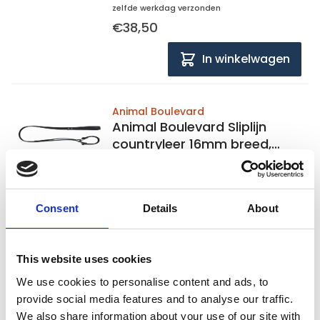
zelfde werkdag verzonden
€38,50
In winkelwagen
Animal Boulevard
Animal Boulevard Sliplijn
countryleer 16mm breed,
128cm lang
Op voorraad
Consent
Details
About
Voor 15:00 besteld,
zelfde werkdag verzonden
€37,50
This website uses cookies
In winkelwagen
We use cookies to personalise content and ads, to
provide social media features and to analyse our traffic.
1
We also share information about your use of our site with