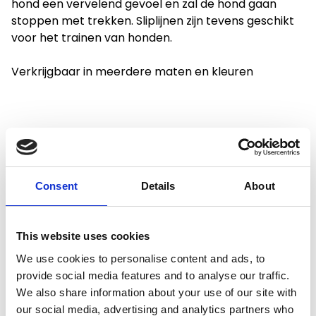
hond een vervelend gevoel en zal de hond gaan
stoppen met trekken. Sliplijnen zijn tevens geschikt
voor het trainen van honden.
Verkrijgbaar in meerdere maten en kleuren
Productspecificaties
Consent
Details
About
Gewicht
0.9 kg
This website uses cookies
We use cookies to personalise content and ads, to
Voorraad
1
provide social media features and to analyse our traffic.
Artikelcode
AB30044
We also share information about your use of our site with
our social media, advertising and analytics partners who