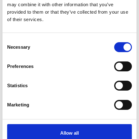
EAN
5400956300448
may combine it with other information that you’ve
provided to them or that they’ve collected from your use
of their services.
Consent
Merk:
Animal Boulevard
Necessary
Selection
Animal Boulevard Sliplijn country
Preferences
leer 16mm breed, 138cm lang
Kies uw uitvoering
Statistics
Marketing
€38,50
Op voorraad
Allow all