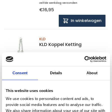
zelfde werkdag verzonden
€16,95
In winkelwagen
KLD
KLD Koppel Ketting
Op voorraad
Consent
Details
About
Voor 15:00 besteld,
zelfde werkdag verzonden
€11,95
This website uses cookies
In winkelwagen
We use cookies to personalise content and ads, to
provide social media features and to analyse our traffic.
1
We also share information about your use of our site with