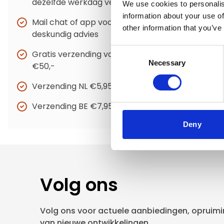
dezelfde werkdag verzonden
We use cookies to personalis
information about your use of
Mail chat of app voor
other information that you’ve
deskundig advies
Consent
Gratis verzending vanaf
Necessary
Selection
€50,-
Verzending NL €5,95
Verzending BE €7,95
Deny
Volg ons
Volg ons voor actuele aanbiedingen, opruimin
van nieuwe ontwikkelingen.