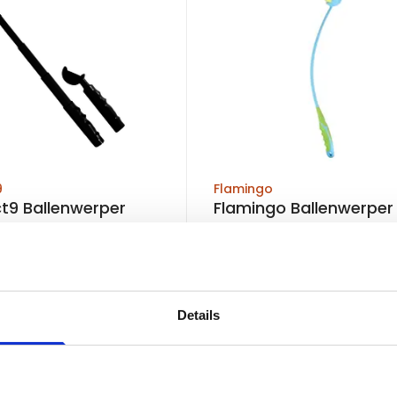
9
Flamingo
9 Ballenwerper
Flamingo Ballenwerper
pisch
Shooter Spector met b
raad
Op voorraad
esteld, zelfde werkdag
Voor 15:00 besteld, zelfde werkdag
Details
verzonden
€9,99
In winkelwagen
In winkelw