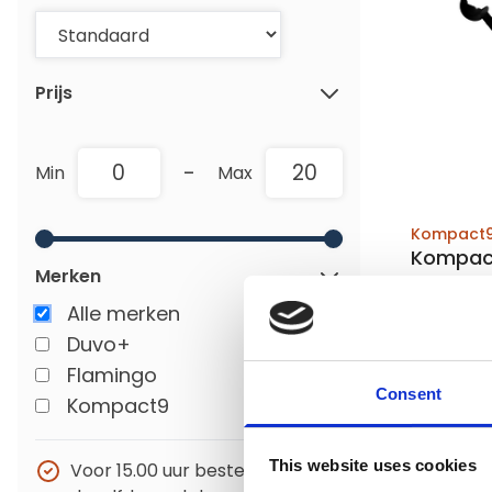
Prijs
-
Min
Max
Kompact
Kompact
Merken
telesco
Alle merken
Duvo+
Op voor
Flamingo
Voor 15:00 b
Consent
Kompact9
verzonden
€19,95
This website uses cookies
Voor 15.00 uur besteld