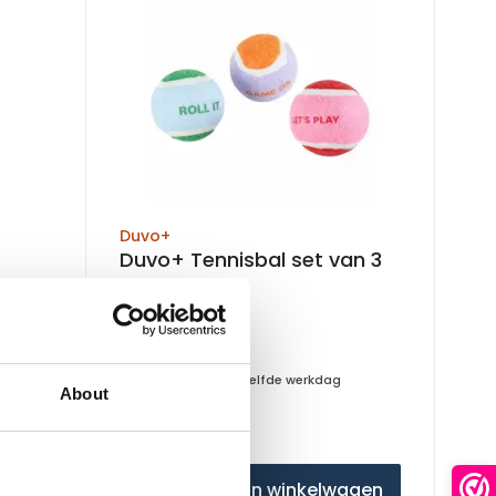
Duvo+
Duvo+ Tennisbal set van 3
al
Op voorraad
Voor 15:00 besteld, zelfde werkdag
About
verzonden
€3,99
agen
In winkelwagen