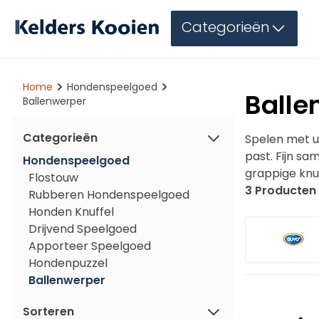
Categorieën
Home
Hondenspeelgoed
Balle
Ballenwerper
Categorieën
Spelen met uw
past. Fijn sa
Hondenspeelgoed
grappige knuf
Flostouw
3 Producten
Rubberen Hondenspeelgoed
Honden Knuffel
Drijvend Speelgoed
Apporteer Speelgoed
Hondenpuzzel
Ballenwerper
Sorteren