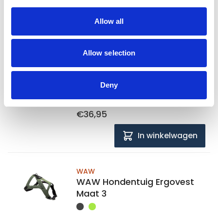
Allow all
WAW
WAW Hondentuig Ergovest
Maat 2
Allow selection
Op voorraad
Deny
Voor 15:00 besteld,
zelfde werkdag verzonden
€36,95
In winkelwagen
WAW
WAW Hondentuig Ergovest
Maat 3