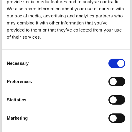
Niet op voorraad
provide social media features and to analyse our traffic.
We also share information about your use of our site with
Voor 15:00 besteld,
zelfde werkdag verzonden
our social media, advertising and analytics partners who
€11,95
may combine it with other information that you’ve
provided to them or that they’ve collected from your use
In winkelwagen
of their services.
Consent
WAW
WAW Hondentuig Ergovest
Necessary
Selection
Maat 1
Preferences
Op voorraad
Voor 15:00 besteld,
Statistics
zelfde werkdag verzonden
€31,95
Marketing
In winkelwagen