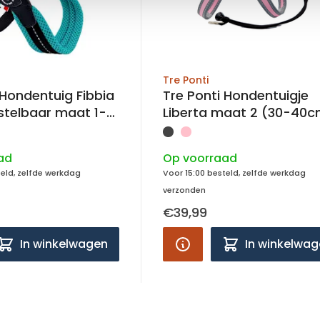
Tre Ponti
 Hondentuig Fibbia
Tre Ponti Hondentuigje
stelbaar maat 1-
Liberta maat 2 (30-40c
m
ad
Op voorraad
teld, zelfde werkdag
Voor 15:00 besteld, zelfde werkdag
verzonden
€39,99
In winkelwagen
In winkelwa