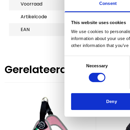
Voorraad
1
Consent
Artikelcode
801283
This website uses cookies
EAN
8031430016837
We use cookies to personalis
information about your use of
other information that you’ve
Consent
Gerelateerde producte
Necessary
Selection
Deny