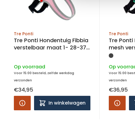
Tre Ponti
Tre Ponti
Tre Ponti Hondentuig Fibbia
Tre Ponti
verstelbaar maat 1- 28-37
mesh ver
cm
28-38 c
Op voorraad
Op voorra
Voor 15:00 besteld, zelfde werkdag
Voor 15:00 bes
verzonden
verzonden
€34,95
€36,95
In winkelwagen