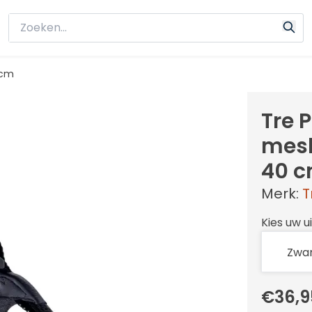
 cm
Tre 
mesh
40 
Merk:
T
Kies uw u
€36,9