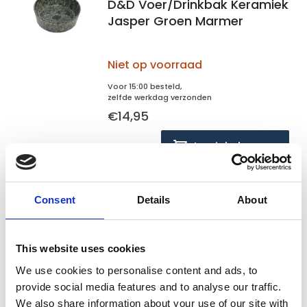
D&D Voer/Drinkbak Keramiek
Jasper Groen Marmer
Niet op voorraad
Voor 15:00 besteld,
zelfde werkdag verzonden
€14,95
In winkelwagen
D&D Home
Consent
Details
About
D&D Home Eetschaal Jasper
13 cm
This website uses cookies
Op voorraad
We use cookies to personalise content and ads, to
provide social media features and to analyse our traffic.
Voor 15:00 besteld,
We also share information about your use of our site with
zelfde werkdag verzonden