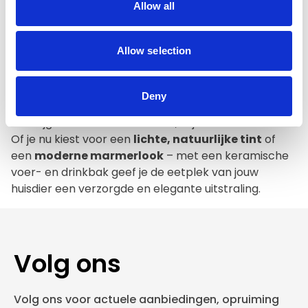
Allow all
Voordelen van een keramische
voerbak
Allow selection
Gemaakt van hoogwaardig, duurzaam keramiek
Zware kwaliteit: verschuift niet tijdens het eten
Eenvoudig te reinigen dankzij glad glazuur
Deny
Geschikt voor zowel droog- als natvoer en water
Verkrijgbaar in diverse kleuren, stijlen en maten
Of je nu kiest voor een
lichte, natuurlijke tint
of
een
moderne marmerlook
– met een keramische
voer- en drinkbak geef je de eetplek van jouw
huisdier een verzorgde en elegante uitstraling.
Volg ons
Volg ons voor actuele aanbiedingen, opruiming