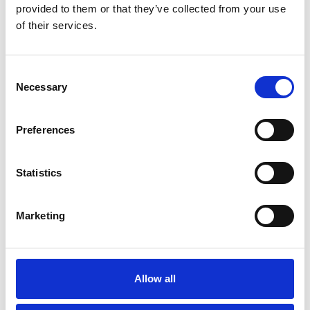
provided to them or that they’ve collected from your use
Voor 15:00 besteld,
of their services.
zelfde werkdag verzonden
€255,00
Consent
In winkelwagen
Necessary
Selection
Hundos
Preferences
Hundos Uitloopren voor
werpkist maat M
Statistics
Op voorraad
Marketing
Voor 15:00 besteld,
zelfde werkdag verzonden
€285,00
Allow all
In winkelwagen