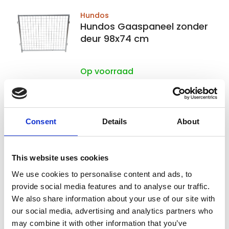
Hundos
Hundos Gaaspaneel zonder
deur 98x74 cm
Op voorraad
Voor 15:00 besteld,
zelfde werkdag verzonden
€47,50
Consent
Details
About
In winkelwagen
This website uses cookies
Hundos
We use cookies to personalise content and ads, to
Hundos Uitloopren voor
provide social media features and to analyse our traffic.
werpkist maat S
We also share information about your use of our site with
our social media, advertising and analytics partners who
may combine it with other information that you’ve
Op voorraad