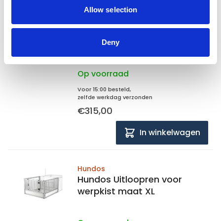
Allow selection
Hundos
Hundos Uitloopren voor
werpkist maat L
Deny
Op voorraad
Voor 15:00 besteld,
zelfde werkdag verzonden
€315,00
In winkelwagen
Hundos
Hundos Uitloopren voor
werpkist maat XL