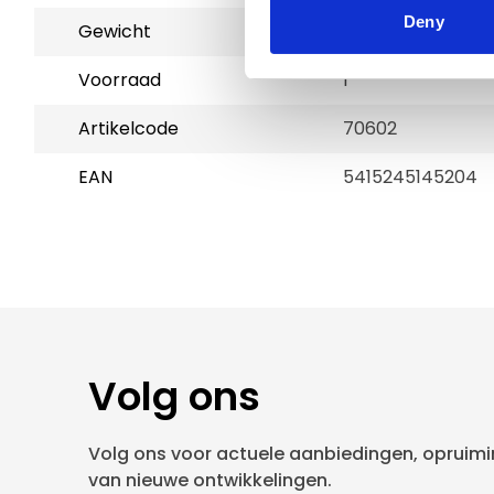
Deny
Gewicht
5 kg
Voorraad
1
Artikelcode
70602
EAN
5415245145204
Volg ons
Volg ons voor actuele aanbiedingen, opruimin
van nieuwe ontwikkelingen.