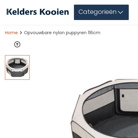
Categorieën
Home
Opvouwbare nylon puppyren 116cm