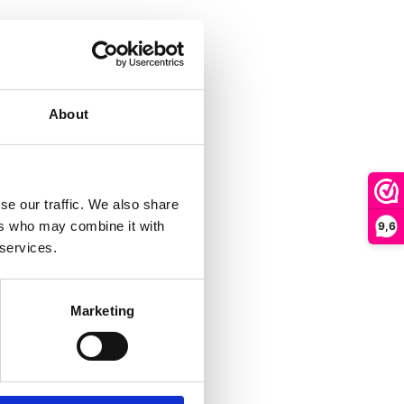
About
se our traffic. We also share
ers who may combine it with
9,6
 services.
Marketing