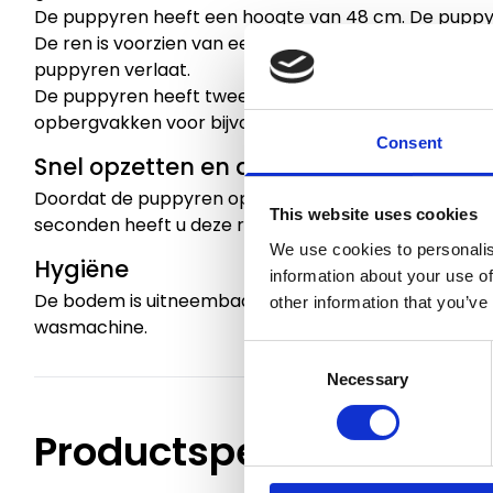
De puppyren heeft een hoogte van 48 cm. De puppyr
De ren is voorzien van een afdeknet, zodat uw hond 
puppyren verlaat.
De puppyren heeft twee ingangen die d.m.v. een rits 
opbergvakken voor bijvoorbeeld een drinkfles of sp
Consent
Snel opzetten en afbreken
Doordat de puppyren opvouwbaar is, is het erg comp
This website uses cookies
seconden heeft u deze ren al opgezet! U kunt de ren 
We use cookies to personalis
Hygiëne
information about your use of
De bodem is uitneembaar en is eenvoudig te reinige
other information that you’ve
wasmachine.
Consent
Necessary
Selection
Productspecificaties