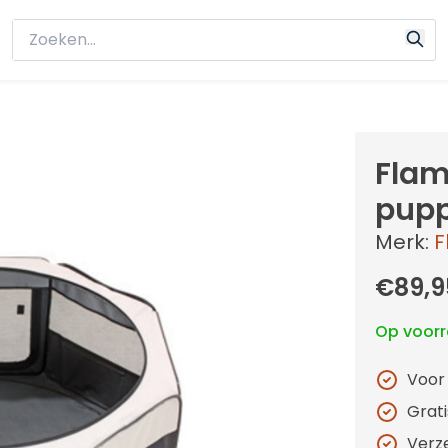
Flam
pupp
Merk:
F
€89,9
Op voor
Voor
Grat
Verz