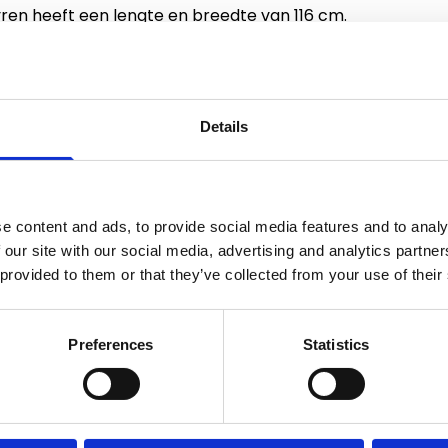
en heeft een lengte en breedte van 116 cm.
niet in een onbewaakt ogenblik de nylon
open gaan. De buitenkant is voorzien van
eelgoed.
Details
act en eenvoudig op te bergen. In een paar
zowel binnen als buiten gebruiken.
e content and ads, to provide social media features and to analy
 our site with our social media, advertising and analytics partn
n. U kunt de bodem wassen op 30 graden in de
 provided to them or that they’ve collected from your use of their
Preferences
Statistics