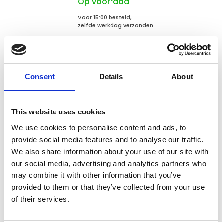
Op voorraad
Voor 15:00 besteld,
zelfde werkdag verzonden
€7,95
In winkelwagen
Consent
Details
About
ProCyoN
ProCyoN Trainingsdummy
This website uses cookies
27cm
We use cookies to personalise content and ads, to
provide social media features and to analyse our traffic.
Niet op voorraad
We also share information about your use of our site with
our social media, advertising and analytics partners who
Voor 15:00 besteld,
may combine it with other information that you’ve
zelfde werkdag verzonden
€6,99
provided to them or that they’ve collected from your use
of their services.
In winkelwagen