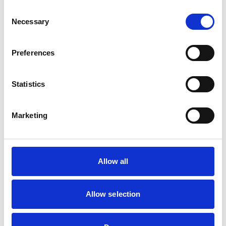
Consent
Necessary
Selection
Duvo+
Duvo+ Clicker 6cm met
kliksluiting en spiraalkabel
Preferences
Op voorraad
Statistics
Voor 15:00 besteld,
zelfde werkdag verzonden
Marketing
€3,75
In winkelwagen
Allow all
ProCyoN
ProCyoN Frisbee 22 cm
Allow selection