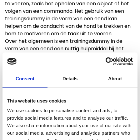
te voeren, zoals het ophalen van een object of het
volgen van een commando. Het gebruik van een
trainingsdummy in de vorm van een eend kan
helpen om de aandacht van de hond te trekken en
hem te motiveren om de taak uit te voeren.
Over het algemeen is een trainingsdummy in de
vorm van een eend een nuttig hulpmiddel bij het
trainen van honden. Het kan helpen om realistische
scenario's na te bootsen en de training effectiever
te maken.
Consent
Details
About
This website uses cookies
Productspecificaties
We use cookies to personalise content and ads, to
provide social media features and to analyse our traffic.
We also share information about your use of our site with
Gewicht
0.5 kg
our social media, advertising and analytics partners who