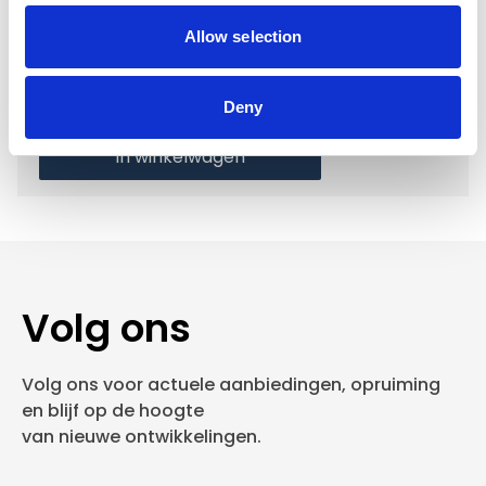
verzonden
Gratis verzending vanaf €50,-
Allow selection
Verzending €5,95 Nederland
Verzending €7,95 België
Deny
In winkelwagen
Volg ons
Volg ons voor actuele aanbiedingen, opruiming
en blijf op de hoogte
van nieuwe ontwikkelingen.