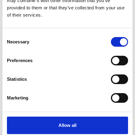
Voorraad
25
may combine it with other information that you’ve
provided to them or that they’ve collected from your use
Artikelcode
800591
of their services.
EAN
4260611141677
Consent
Necessary
Selection
Preferences
Merk:
ProCyoN
Statistics
ProCyoN Trainings Dummy Eend 300
gram 31 cm
Marketing
€13,95
Op voorraad
Allow all
Voor 15.00 uur besteld dezelfde werkdag