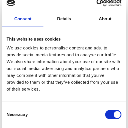
Gewicht
0.2 kg
Consent
Details
About
Voorraad
25
This website uses cookies
Artikelcode
80195
We use cookies to personalise content and ads, to
provide social media features and to analyse our traffic.
EAN
4260611141172
We also share information about your use of our site with
our social media, advertising and analytics partners who
may combine it with other information that you’ve
provided to them or that they’ve collected from your use
of their services.
Merk:
ProCyoN
ProCyoN Frisbee 22cm
Consent
Necessary
€7,95
Selection