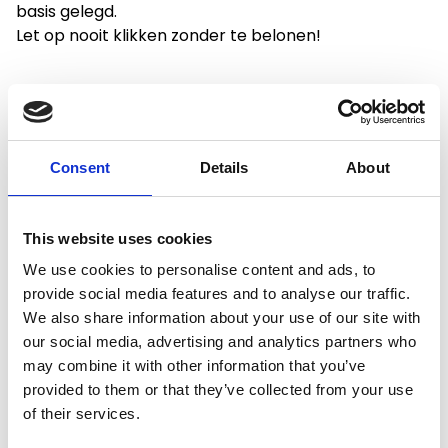
basis gelegd.
Let op nooit klikken zonder te belonen!
Productspecificaties
Consent
Details
About
Gewicht
0.3 kg
This website uses cookies
We use cookies to personalise content and ads, to
Voorraad
6
provide social media features and to analyse our traffic.
We also share information about your use of our site with
Artikelcode
72388
our social media, advertising and analytics partners who
may combine it with other information that you’ve
EAN
4047059415399
provided to them or that they’ve collected from your use
of their services.