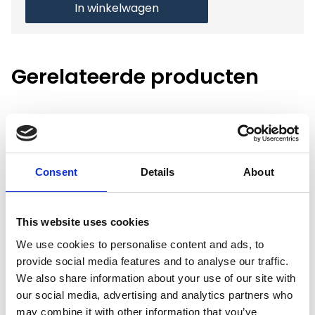
In winkelwagen
Gerelateerde producten
Hundos
Hundos Werpkist maat L
Consent
Details
About
Op voorraad
This website uses cookies
Voor 15:00 besteld,
zelfde werkdag verzonden
We use cookies to personalise content and ads, to
€490,00
provide social media features and to analyse our traffic.
We also share information about your use of our site with
In winkelwagen
our social media, advertising and analytics partners who
may combine it with other information that you’ve