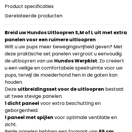
Product specificaties
Gerelateerde producten
Breid uw Hundos Uitloopren S,M of L uit met extra
panelen voor een ruimere uitloopren
Wilt u uw pups meer bewegingsvrijheid geven? Met
deze praktische set panelen vergroot u eenvoudig
de uitloopren van uw
Hundos Werpkist
. Zo creëert
u een veilige en comfortabele speelruimte voor uw
pups, terwijl de moederhond hen in de gaten kan
houden.
Deze
uitbreidingsset voor de uitloopren
bestaat
uit twee stevige panelen:
1 dicht paneel
voor extra beschutting en
geborgenheid.
1 paneel met spijlen
voor optimale ventilatie en
zicht.
Beide panelen hebben een formaat van
65 cm