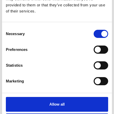
provided to them or that they’ve collected from your use
Hundos
Hundos Werpkist maat S
of their services.
Consent
Op voorraad
Necessary
Selection
Voor 15:00 besteld,
zelfde werkdag verzonden
Preferences
€385,00
In winkelwagen
Statistics
Hundos
Marketing
Hundos Werpkist maat M
Allow all
Op voorraad