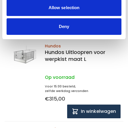
Voor 15:00 besteld,
zelfde werkdag verzonden
Allow selection
€430,00
Deny
In winkelwagen
Hundos
Hundos Uitloopren voor
werpkist maat L
Op voorraad
Voor 15:00 besteld,
zelfde werkdag verzonden
€315,00
In winkelwagen