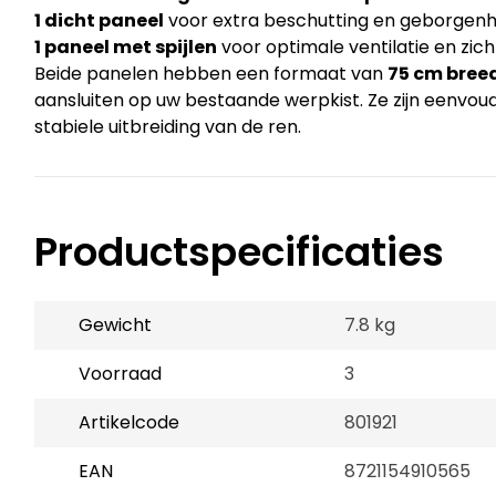
1 dicht paneel
voor extra beschutting en geborgenh
1 paneel met spijlen
voor optimale ventilatie en zich
Beide panelen hebben een formaat van
75 cm bree
aansluiten op uw bestaande werpkist. Ze zijn eenvoud
stabiele uitbreiding van de ren.
Productspecificaties
Gewicht
7.8 kg
Voorraad
3
Artikelcode
801921
EAN
8721154910565