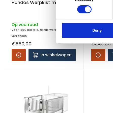
Hundos Werpkist maat XL
Hundos W
Op voorraad
Op voorra
Voor 15:00 besteld, zelfde werkdag
Voor 15:00 bes
Deny
verzonden
verzonden
€550,00
€645,00
In winkelwagen