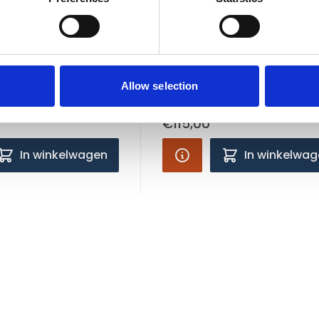
erpkist maat XXL
Hundos Set panelen voo
uitloopren maat S / M / 
ad
Op voorraad
teld, zelfde werkdag
Voor 15:00 besteld, zelfde werkdag
Allow selection
verzonden
€115,00
In winkelwagen
In winkelwa