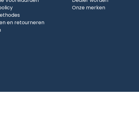
e Voorwaarden
Dealer worden
policy
Onze merken
ethodes
en en retourneren
n