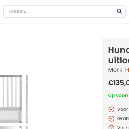
Hund
uitl
Merk:
H
€135,
Op voor
Voor
Grat
Verz