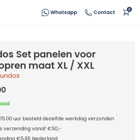
0
Whatsapp
Contact
os Set panelen voor
oopren maat XL / XXL
undos
00
raad
 15.00 uur besteld dezelfde werkdag verzonden
is verzending vanaf €50,-
ending €5,95 Nederland