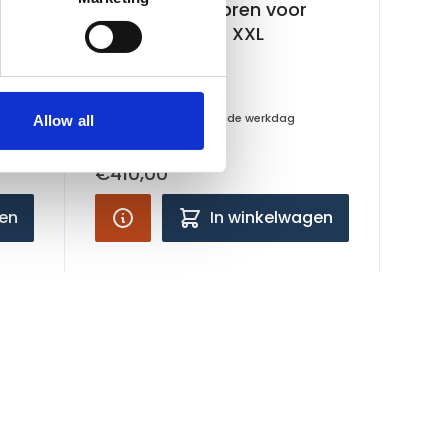
r
Hundos Uitloopren voor
L
werpkist maat XXL
Op voorraad
Voor 15:00 besteld, zelfde werkdag
Allow all
verzonden
€410,00
gen
In winkelwagen