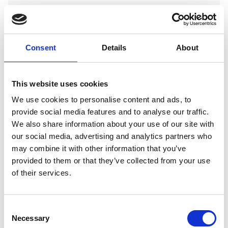
Voorraad
1
Artikelcode
72851
Consent
Details
About
EAN
9507573362753
This website uses cookies
We use cookies to personalise content and ads, to
provide social media features and to analyse our traffic.
We also share information about your use of our site with
Merk:
Hundos
our social media, advertising and analytics partners who
Hundos Werpkist maat XL
may combine it with other information that you’ve
provided to them or that they’ve collected from your use
€550,00
of their services.
Op voorraad
Consent
Voor 15.00 uur besteld dezelfde werkdag
Necessary
Selection
verzonden