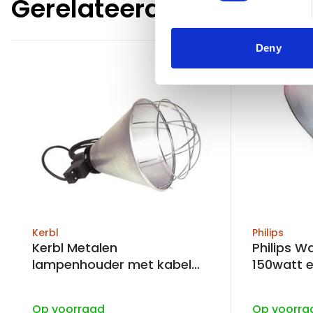
Gerelateerde producte
Deny
Kerbl
Philips
Kerbl Metalen
Philips 
lampenhouder met kabel
150watt 
voor warmtelamp 150 watt
Op voorraad
Op voorra