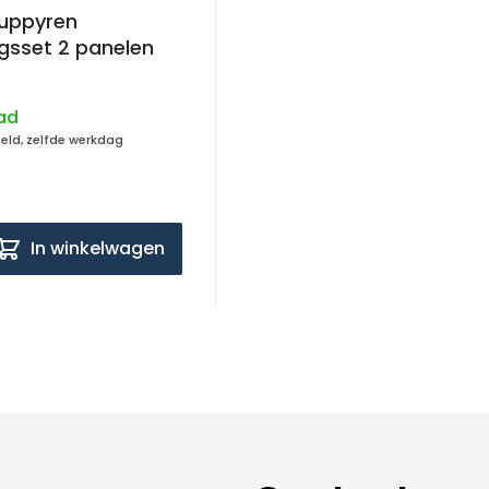
uppyren
ngsset 2 panelen
ad
teld, zelfde werkdag
In winkelwagen