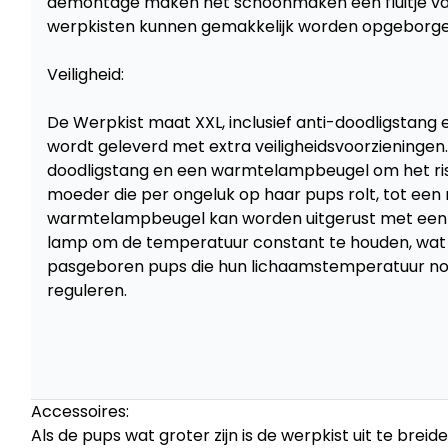
demontage maken het schoonmaken een fluitje van
werpkisten kunnen gemakkelijk worden opgeborge
Veiligheid:
De Werpkist maat XXL, inclusief anti-doodligstang
wordt geleverd met extra veiligheidsvoorzieningen.
doodligstang en een warmtelampbeugel om het risi
moeder die per ongeluk op haar pups rolt, tot een
warmtelampbeugel kan worden uitgerust met een
lamp om de temperatuur constant te houden, wat es
pasgeboren pups die hun lichaamstemperatuur nog
reguleren.
Accessoires:
Als de pups wat groter zijn is de werpkist uit te bre