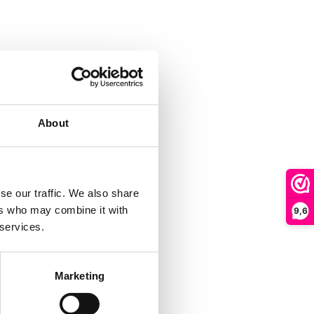
About
se our traffic. We also share
ers who may combine it with
9,6
 services.
Marketing