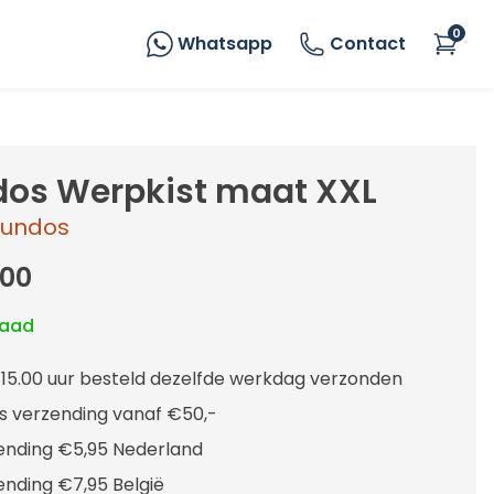
0
Whatsapp
Contact
os Werpkist maat XXL
undos
,00
raad
 15.00 uur besteld dezelfde werkdag verzonden
is verzending vanaf €50,-
ending €5,95 Nederland
ending €7,95 België