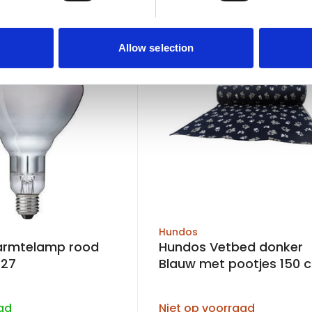
n
Allow selection
Hundos
Warmtelamp rood
Hundos Vetbed donker
e27
Blauw met pootjes 150 cm
breed per strekkende
ad
Niet op voorraad