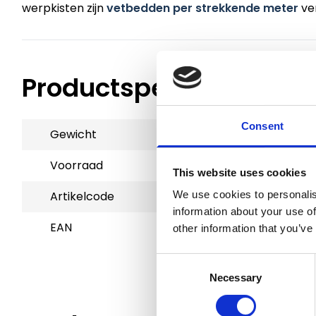
werpkisten zijn
vetbedden per strekkende meter
ver
Productspecificaties
Consent
Gewicht
30 kg
Voorraad
3
This website uses cookies
Artikelcode
800275
We use cookies to personalis
information about your use of
EAN
9507934543296
other information that you’ve
Consent
Necessary
Selection