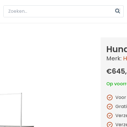
Hund
Merk:
H
€645
Op voor
Voor
Grat
Verz
Verz