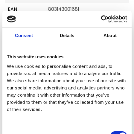
EAN
803143001681
Consent
Details
About
Merk:
Tre Ponti
This website uses cookies
Tre Ponti Hondentuig Fibbia mesh
We use cookies to personalise content and ads, to
verstelbaar maat 1- 28-38 cm
provide social media features and to analyse our traffic.
Kies uw uitvoering
We also share information about your use of our site with
our social media, advertising and analytics partners who
may combine it with other information that you’ve
provided to them or that they’ve collected from your use
of their services.
€36,95
Op voorraad
Consent