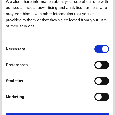
Animal Boulevard
We also share information about your use of our site with
Animal Boulevard Poepzakjes
our social media, advertising and analytics partners who
rol, composteerbaar
may combine it with other information that you’ve
provided to them or that they’ve collected from your use
of their services.
Niet op voorraad
Voor 15:00 besteld,
zelfde werkdag verzonden
Consent
€1,05
Necessary
Selection
In winkelwagen
Preferences
Tre Ponti
Statistics
Tre Ponti Powerlijn Dubble
Handled 100 cm
Marketing
Op voorraad
Voor 15:00 besteld,