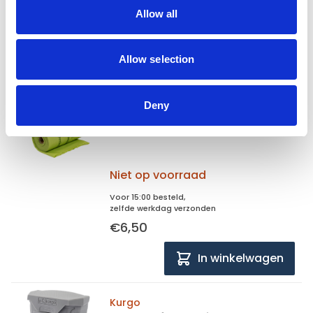
zelfde werkdag verzonden
Allow all
€36,95
In winkelwagen
Allow selection
Animal Boulevard
Deny
Animal Boulevard Poepzakjes
Groen 29 x 21,5 cm
Composteerbaar
Niet op voorraad
Voor 15:00 besteld,
zelfde werkdag verzonden
€6,50
In winkelwagen
Kurgo