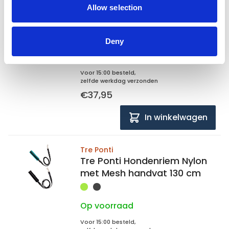
Tre Ponti
Allow selection
Tre Ponti Hondentuig Fibbia
mesh verstelbaar maat 2 -
35 - 49 cm
Deny
Op voorraad
Voor 15:00 besteld,
zelfde werkdag verzonden
€37,95
In winkelwagen
Tre Ponti
Tre Ponti Hondenriem Nylon
met Mesh handvat 130 cm
Op voorraad
Voor 15:00 besteld,