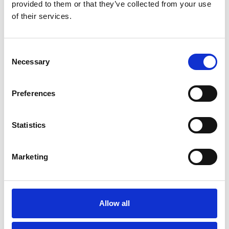
Voor 15:00 besteld,
provided to them or that they’ve collected from your use
zelfde werkdag verzonden
of their services.
€19,95
In winkelwagen
Consent
Necessary
Selection
Tre Ponti
Tre Ponti Poepzakjeshouder
Preferences
Statistics
Op voorraad
Voor 15:00 besteld,
Marketing
zelfde werkdag verzonden
€14,95
In winkelwagen
Allow all