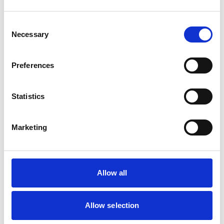
Consent
WAW
Necessary
WAW Easy Dog Walk zwart
Selection
schokbreker
Preferences
Op voorraad
Statistics
Voor 15:00 besteld,
zelfde werkdag verzonden
€24,95
Marketing
In winkelwagen
WAW
Allow all
WAW Hondenriem Icon 180
cm met schrokbreker maat
XXL
Allow selection