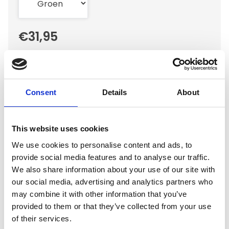
€31,95
Op voorraad
Voor 15.00 uur besteld dezelfde werkdag
Consent
Details
About
verzonden
Gratis verzending vanaf €50,-
Verzending €5,95 Nederland
This website uses cookies
Verzending €7,95 België
We use cookies to personalise content and ads, to
provide social media features and to analyse our traffic.
In winkelwagen
We also share information about your use of our site with
our social media, advertising and analytics partners who
may combine it with other information that you’ve
provided to them or that they’ve collected from your use
Gerelateerde producten
of their services.