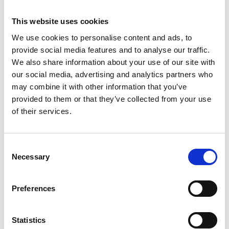
EAN
4047059485248
This website uses cookies
We use cookies to personalise content and ads, to
provide social media features and to analyse our traffic.
We also share information about your use of our site with
Merk:
Duvo+
our social media, advertising and analytics partners who
may combine it with other information that you’ve
Duvo+ Tennisbal set van 3
provided to them or that they’ve collected from your use
€3,99
of their services.
Op voorraad
Consent
Voor 15.00 uur besteld dezelfde werkdag
Necessary
Selection
verzonden
Gratis verzending vanaf €50,-
Preferences
Verzending €5,95 Nederland
Verzending €7,95 België
Statistics