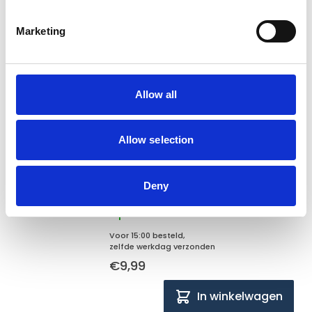
In winkelwagen
Marketing
Gerelateerde producten
Allow all
Flamingo
Allow selection
Flamingo Ballenwerper
Shooter Spector met bal
Deny
Op voorraad
Voor 15:00 besteld,
zelfde werkdag verzonden
€9,99
In winkelwagen