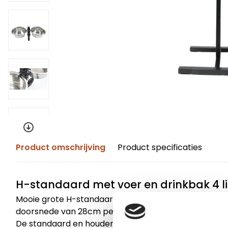
Product omschrijving
Product specificaties
H-standaard met voer en drinkbak 4 li
Mooie grote H-standaard met 2 RVS voer/drinkbakken
doorsnede van 28cm per bak.
De standaard en houders zijn zwart gepoedercoat e