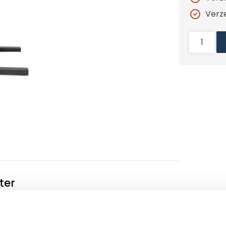
Verz
ter
 met elk een inhoud van 4 liter en een
n de hoogte van de houders is aanpasbaar