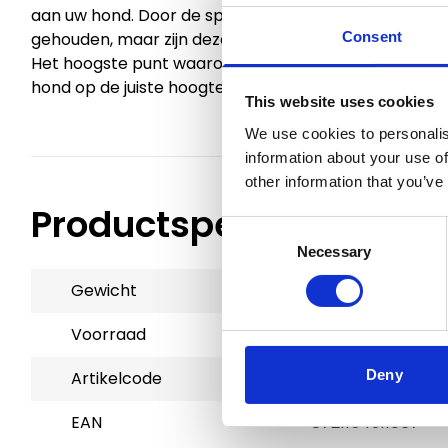
aan uw hond. Door de speciale vergrendeling worden
Consent
gehouden, maar zijn deze eenvoudig te verwijderen 
Het hoogste punt waarop de houders kunnen worden g
hond op de juiste hoogte eten en drinken.
This website uses cookies
We use cookies to personalis
information about your use of
other information that you’ve
Productspecificaties
Consent
Necessary
Selection
Gewicht
1.85 kg
Voorraad
7
Deny
Artikelcode
72690
EAN
8721154911067