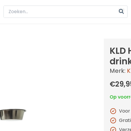
KLD 
drink
Merk:
K
€29,9
Op voor
Voor
Grat
Verz