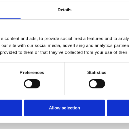
 de voer/drinkbakken netjes op hun plaats
Details
voor het vullen en schoonmaken.
eplaatst is circa 54cm. Hierdoor kan elke
e content and ads, to provide social media features and to analy
 our site with our social media, advertising and analytics partn
 provided to them or that they’ve collected from your use of their
Preferences
Statistics
Allow selection