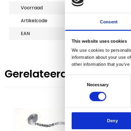
Voorraad
3
Artikelcode
80120
Consent
EAN
9508741331670
This website uses cookies
We use cookies to personalis
information about your use of
other information that you’ve
Gerelateerde producte
Consent
Necessary
Selection
Deny