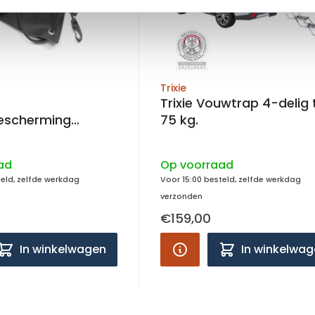
Trixie
Trixie Vouwtrap 4-delig tot
escherming
75 kg.
el 60x75cm
ad
Op voorraad
teld, zelfde werkdag
Voor 15:00 besteld, zelfde werkdag
verzonden
€159,00
In winkelwagen
In winkelwa