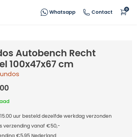
0
Whatsapp
Contact
os Autobench Recht
l 100x47x67 cm
undos
,00
raad
 15.00 uur besteld dezelfde werkdag verzonden
is verzending vanaf €50,-
ending €5,95 Nederland