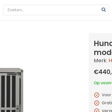
Hund
mode
Merk:
H
€440
Op voor
Voor
Grat
Verz