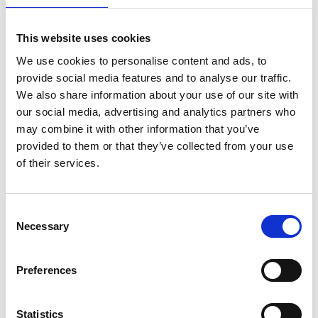
Kies uw uitvoering
This website uses cookies
We use cookies to personalise content and ads, to
€620,00
provide social media features and to analyse our traffic.
We also share information about your use of our site with
Niet op voorraad
our social media, advertising and analytics partners who
may combine it with other information that you’ve
Voor 15.00 uur besteld dezelfde werkdag
provided to them or that they’ve collected from your use
verzonden
of their services.
Gratis verzending vanaf €50,-
Verzending €5,95 Nederland
Consent
Verzending €7,95 België
Necessary
Selection
In winkelwagen
Preferences
Statistics