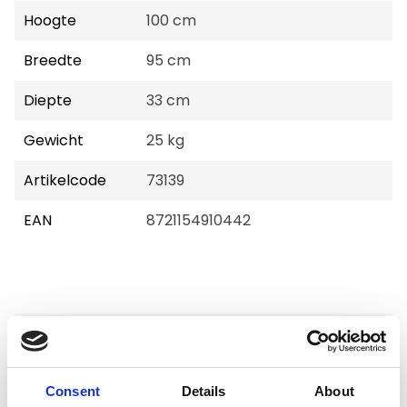
Hoogte
100 cm
Breedte
95 cm
Diepte
33 cm
Gewicht
25 kg
Artikelcode
73139
EAN
8721154910442
Merk:
Hundos
Hundos Lade blok 100x95x33
Consent
Details
About