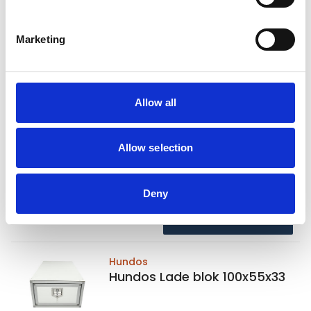
Gerelateerde producten
Marketing
Hundos
Hundos Lade blok 100x47x33
Allow all
Op voorraad
Allow selection
Voor 15:00 besteld,
zelfde werkdag verzonden
€530,00
Deny
In winkelwagen
Hundos
Hundos Lade blok 100x55x33