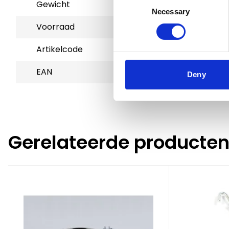
Gewicht
32.5 kg
Necessary
Selection
Voorraad
2
Artikelcode
80125
EAN
9502753693764
Deny
Gerelateerde producte