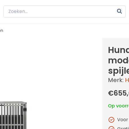
en
Hund
mode
spijl
Merk:
H
€655,
Op voor
Voor
Grat