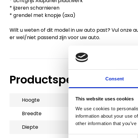
* Lichtgrijs Alupanel plaatwerk
* ijzeren scharnieren
* grendel met knopje (axa)
Wilt u weten of dit model in uw auto past? Vul onze au
er wel/niet passend zijn voor uw auto.
Productspecificaties
Consent
This website uses cookies
Hoogte
67 cm
We use cookies to personalis
Breedte
95 cm
information about your use of
other information that you’ve
Diepte
100 cm
Consent