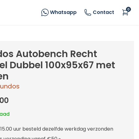
0
Whatsapp
Contact
os Autobench Recht
l Dubbel 100x95x67 met
en
undos
00
raad
 15.00 uur besteld dezelfde werkdag verzonden
is verzending vanaf €50,-