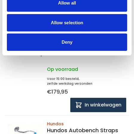
Allow all
€159,00
In winkelwagen
Allow selection
Trixie
Trixie Loopplank telescopisch
Deny
78 - 175 x 40 cm
Op voorraad
Voor 15:00 besteld,
zelfde werkdag verzonden
€179,95
In winkelwagen
Hundos
Hundos Autobench Straps