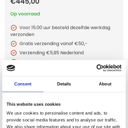
€445,00
Op voorraad
Voor 15.00 uur besteld dezelfde werkdag
verzonden
Gratis verzending vanaf €50,-
Verzending €5,95 Nederland
Verzending €7,95 België
In winkelwagen
Consent
Details
About
Gerelateerde producten
This website uses cookies
We use cookies to personalise content and ads, to
provide social media features and to analyse our traffic.
Hundos
We also share information about your use of our site with