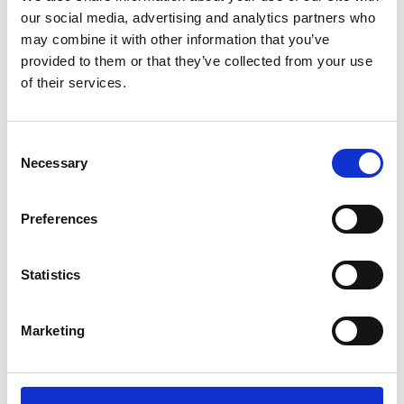
Hundos Kofferbaksluiter 25
our social media, advertising and analytics partners who
cm zilver
may combine it with other information that you’ve
provided to them or that they’ve collected from your use
of their services.
Op voorraad
Voor 15:00 besteld,
zelfde werkdag verzonden
Consent
€19,95
Necessary
Selection
In winkelwagen
Preferences
Trixie
Trixie Vouwtrap 4-delig tot
Statistics
75 kg.
Marketing
Op voorraad
Voor 15:00 besteld,
zelfde werkdag verzonden