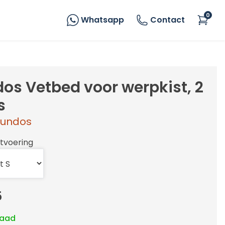
0
Whatsapp
Contact
os Vetbed voor werpkist, 2
s
undos
itvoering
5
raad