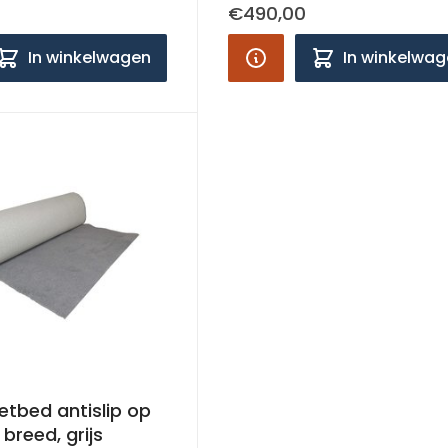
€490,00
In winkelwagen
In winkelwa
tbed antislip op
breed, grijs