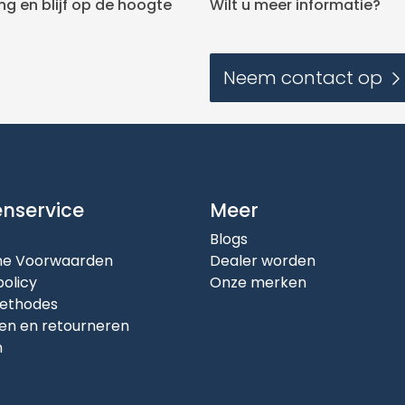
g en blijf op de hoogte
Wilt u meer informatie?
Neem contact op
enservice
Meer
Blogs
e Voorwaarden
Dealer worden
policy
Onze merken
ethodes
en en retourneren
n