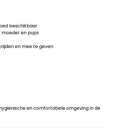
etbed beschikbaar
r moeder en pups
e snijden en mee te geven
hygiënische en comfortabele omgeving in de