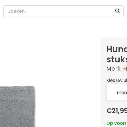
Hund
stuk
Merk:
H
Kies uw u
€21,9
Op voor