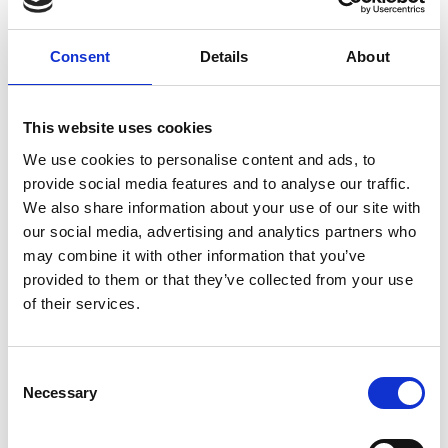
Eenvoudig met een scherp mes op maat te snijden.
Consent
Details
About
Antislip:
De antislip bodem aan de onderkant zorgt ervoor
dat het vetbed ook goed blijft liggen op gladde
This website uses cookies
vloeren e.d.
We use cookies to personalise content and ads, to
provide social media features and to analyse our traffic.
Verkoop per strekkende meter:
We also share information about your use of our site with
Dit vetbed wordt per strekkende meter verkocht.
our social media, advertising and analytics partners who
De rol is 150 cm breed en als u 1 besteld krijgt u dus
may combine it with other information that you’ve
een stuk van 1m x 150 cm.
provided to them or that they’ve collected from your use
Maximale lengtes op 1 rol rond de 20 meter besteld
of their services.
u meer krijgt u meerdere rollen.
Consent
Necessary
Selection