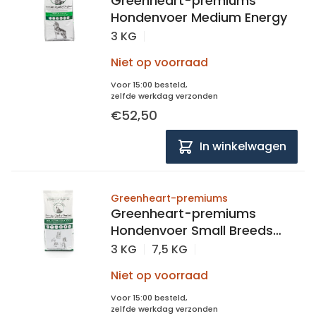
Greenheart-premiums
Hondenvoer Medium Energy
3 KG
Niet op voorraad
Voor 15:00 besteld,
zelfde werkdag verzonden
€52,50
In winkelwagen
Greenheart-premiums
Greenheart-premiums
Hondenvoer Small Breeds
low activity
3 KG
7,5 KG
Niet op voorraad
Voor 15:00 besteld,
zelfde werkdag verzonden