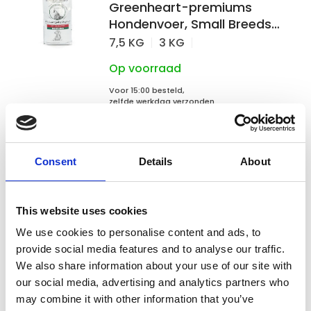
Greenheart-premiums
Hondenvoer, Small Breeds
Active
7,5 KG
3 KG
Op voorraad
Voor 15:00 besteld,
zelfde werkdag verzonden
€42,95
In winkelwagen
Consent
Details
About
Greenheart-premiums
This website uses cookies
Greenheart-premiums
Hondenvoer Puppy All Breeds
We use cookies to personalise content and ads, to
provide social media features and to analyse our traffic.
3 KG
We also share information about your use of our site with
Op voorraad
our social media, advertising and analytics partners who
may combine it with other information that you’ve
Voor 15:00 besteld,