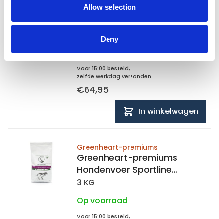
Allow selection
Greenheart-premiums
Hondenvoer Puppy Medium -
Large Breeds
3 KG
Deny
Op voorraad
Voor 15:00 besteld,
zelfde werkdag verzonden
€64,95
In winkelwagen
Greenheart-premiums
Greenheart-premiums
Hondenvoer Sportline
Grainfree
3 KG
Op voorraad
Voor 15:00 besteld,