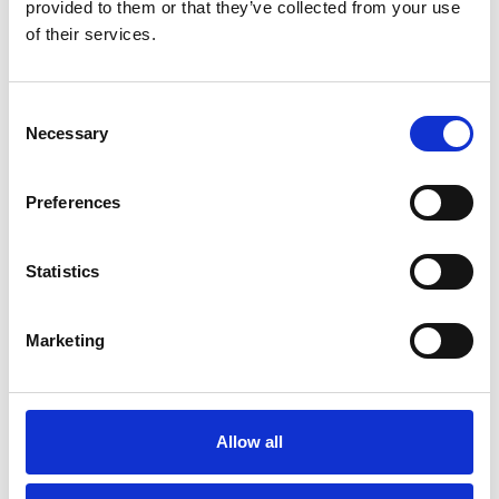
zelfde werkdag verzonden
provided to them or that they’ve collected from your use
€64,95
of their services.
In winkelwagen
Consent
Necessary
Selection
Greenheart-premiums
Greenheart-premiums
Preferences
Hondenvoer Sportline
Extreme
3 KG
Statistics
Op voorraad
Voor 15:00 besteld,
zelfde werkdag verzonden
Marketing
€84,95
In winkelwagen
Allow all
Greenheart-premiums