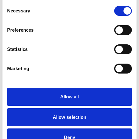
Hundos Drinkbak/Voerbak 1
Consent
liter met houder
Necessary
Selection
Niet op voorraad
Preferences
Voor 15:00 besteld,
zelfde werkdag verzonden
Statistics
€24,95
In winkelwagen
Marketing
ProCyoN
ProCyoN Hondenpuzzel, Slow
Allow all
feeder 35cm
Allow selection
Op voorraad
Voor 15:00 besteld,
zelfde werkdag verzonden
Deny