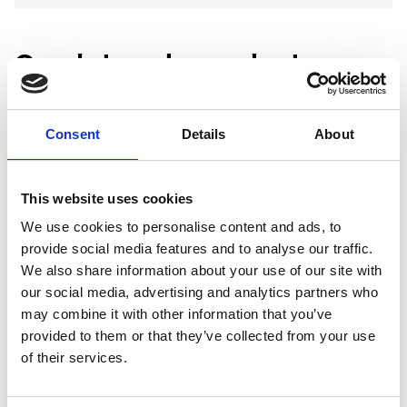
Gerelateerde producten
Hundos
Consent
Details
About
Hundos Zalmolie 100%, fles
250ml
This website uses cookies
Niet op voorraad
We use cookies to personalise content and ads, to
provide social media features and to analyse our traffic.
Voor 15:00 besteld,
We also share information about your use of our site with
zelfde werkdag verzonden
our social media, advertising and analytics partners who
€6,99
may combine it with other information that you’ve
In winkelwagen
provided to them or that they’ve collected from your use
of their services.
Hundos