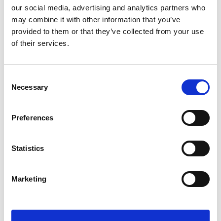
our social media, advertising and analytics partners who
Artikelcode
98881
may combine it with other information that you’ve
EAN
8003507988811
provided to them or that they’ve collected from your use
of their services.
Consent
Necessary
Selection
Merk:
Stefanplast
Preferences
Stefanplast Antischrok bak, slow
feeder, 1 liter
Kies uw uitvoering
Statistics
Marketing
€5,95