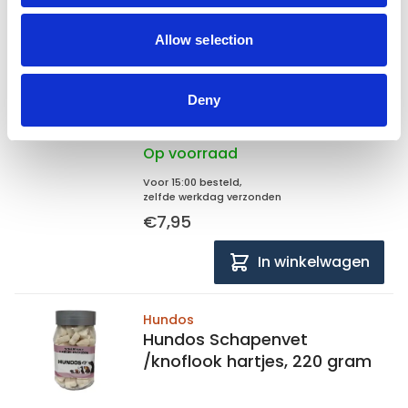
Allow selection
Stefanplast
Stefanplast Voer dispenser,
1.5 liter
Deny
Op voorraad
Voor 15:00 besteld,
zelfde werkdag verzonden
€7,95
In winkelwagen
Hundos
Hundos Schapenvet
/knoflook hartjes, 220 gram