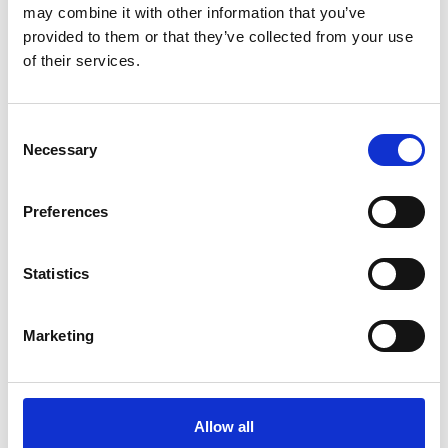
may combine it with other information that you’ve
Op voorraad
provided to them or that they’ve collected from your use
of their services.
Voor 15:00 besteld,
zelfde werkdag verzonden
€14,95
Consent
In winkelwagen
Necessary
Selection
Preferences
Stefanplast
Stefanplast Antischrok bak,
slow feeder, 1 liter
Statistics
Op voorraad
Marketing
Voor 15:00 besteld,
zelfde werkdag verzonden
€5,95
Allow all
In winkelwagen