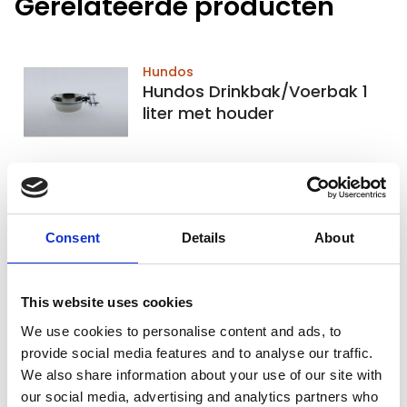
Gerelateerde producten
Hundos
Hundos Drinkbak/Voerbak 1
liter met houder
Niet op voorraad
Voor 15:00 besteld,
zelfde werkdag verzonden
€24,95
Consent
Details
About
In winkelwagen
This website uses cookies
We use cookies to personalise content and ads, to
ProCyoN
provide social media features and to analyse our traffic.
ProCyoN Hondenpuzzel, Slow
We also share information about your use of our site with
feeder 35cm
our social media, advertising and analytics partners who