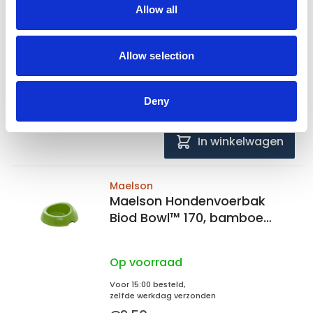
Allow all
Allow selection
Op voorraad
Voor 15:00 besteld,
zelfde werkdag verzonden
Deny
€16,99
In winkelwagen
Maelson
Maelson Hondenvoerbak
Biod Bowl™ 170, bamboe
1720ml
Op voorraad
Voor 15:00 besteld,
zelfde werkdag verzonden