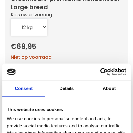
Large breed
Kies uw uitvoering
€69,95
Niet op voorraad
Voor 15.00 uur besteld dezelfde werkdag
verzonden
Gratis verzending vanaf €50,-
Consent
Details
About
Verzending €5,95 Nederland
Verzending €7,95 België
This website uses cookies
We use cookies to personalise content and ads, to
In winkelwagen
provide social media features and to analyse our traffic.
We also share information about your use of our site with