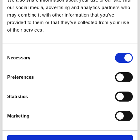
our social media, advertising and analytics partners who
Gerelateerde producten
may combine it with other information that you’ve
provided to them or that they’ve collected from your use
of their services.
Hundos
Hundos Drinkbak/Voerbak 1
Consent
liter met houder
Necessary
Selection
Niet op voorraad
Preferences
Voor 15:00 besteld,
zelfde werkdag verzonden
Statistics
€24,95
In winkelwagen
Marketing
Maelson
Maelson Voersilo, Feedo 150