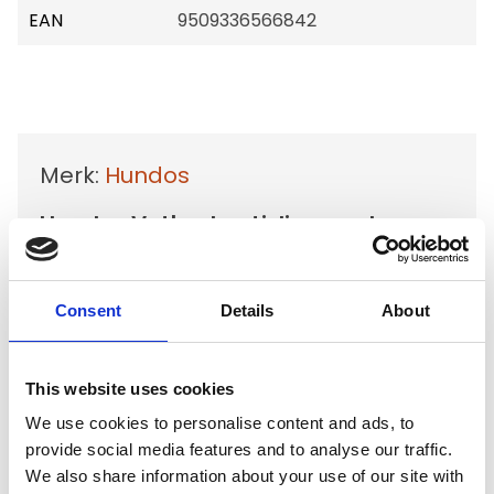
EAN
9509336566842
Merk:
Hundos
Hundos Vetbed antislip op rol
150cm breed, beige 2 kleur poot
€31,95
Consent
Details
About
Niet op voorraad
Voor 15.00 uur besteld dezelfde werkdag
This website uses cookies
verzonden
We use cookies to personalise content and ads, to
Gratis verzending vanaf €50,-
provide social media features and to analyse our traffic.
Verzending €5,95 Nederland
We also share information about your use of our site with