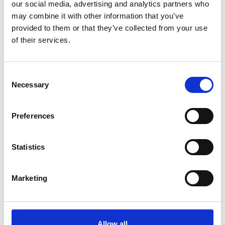
our social media, advertising and analytics partners who
Verzending €7,95 België
may combine it with other information that you’ve
provided to them or that they’ve collected from your use
In winkelwagen
of their services.
Consent
Gerelateerde producten
Necessary
Selection
Preferences
Hundos
Hundos Vetbed antislip op
rol 150cm breed, grijs
Statistics
Niet op voorraad
Marketing
Voor 15:00 besteld,
zelfde werkdag verzonden
€24,95
Allow all