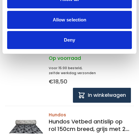
In winkelwagen
Allow selection
Hundos
Hundos Vetbed op rol 150cm
breed, grijs
Deny
Op voorraad
Voor 15:00 besteld,
zelfde werkdag verzonden
€18,50
In winkelwagen
Hundos
Hundos Vetbed antislip op
rol 150cm breed, grijs met 2
kleur poot