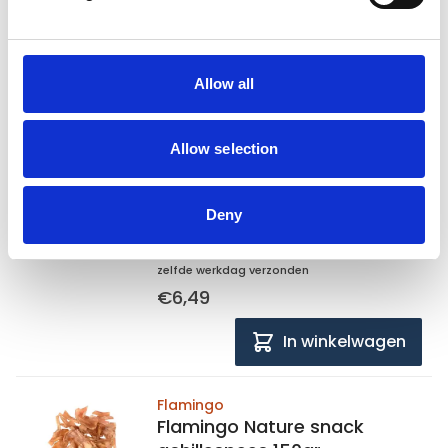
€6,99
In winkelwagen
Allow all
Flamingo
Flamingo Nature snack
Allow selection
eendennekken 150gr
Deny
Op voorraad
Voor 15:00 besteld,
zelfde werkdag verzonden
€6,49
In winkelwagen
Flamingo
Flamingo Nature snack