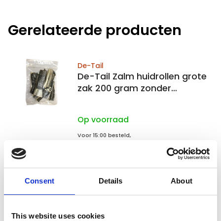
Gerelateerde producten
De-Tail
De-Tail Zalm huidrollen grote
zak 200 gram zonder
toevoegingen
Op voorraad
Voor 15:00 besteld,
zelfde werkdag verzonden
€7,99
In winkelwagen
Consent
Details
About
De-Tail
This website uses cookies
De-Tail Hoefjes 20-pack