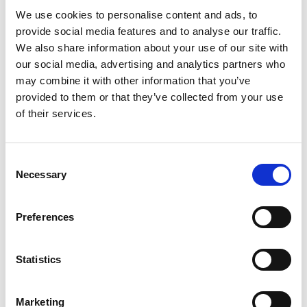
We use cookies to personalise content and ads, to
provide social media features and to analyse our traffic.
We also share information about your use of our site with
Op voorraad
our social media, advertising and analytics partners who
may combine it with other information that you’ve
Voor 15:00 besteld,
zelfde werkdag verzonden
provided to them or that they’ve collected from your use
€10,99
of their services.
In winkelwagen
Consent
Necessary
Selection
Flamingo
Flamingo Nature snack
everzwijnenhuid 200gr
Preferences
Op voorraad
Statistics
Voor 15:00 besteld,
zelfde werkdag verzonden
Marketing