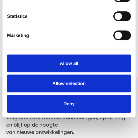
Voor 15.00 uur besteld dezelfde werkdag
verzonden
Statistics
Gratis verzending vanaf €50,-
Verzending €5,95 Nederland
Marketing
Verzending €7,95 België
In winkelwagen
Allow all
Allow selection
Volg ons
Deny
Volg ons voor actuele aanbiedingen, opruiming
en blijf op de hoogte
van nieuwe ontwikkelingen.