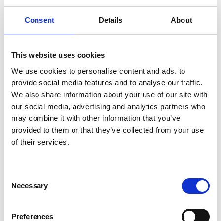
Voorraad
3
Consent
Details
About
Artikelcode
801171
This website uses cookies
EAN
5400585286892
We use cookies to personalise content and ads, to
provide social media features and to analyse our traffic.
We also share information about your use of our site with
our social media, advertising and analytics partners who
may combine it with other information that you’ve
Merk:
Flamingo
provided to them or that they’ve collected from your use
of their services.
Flamingo Nature snack
eendennekken 150gr
€6,49
Consent
Necessary
Selection
Op voorraad
Preferences