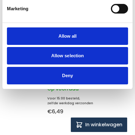
Op voorraad
Marketing
Voor 15:00 besteld,
zelfde werkdag verzonden
€6,99
In winkelwagen
Allow all
Flamingo
Allow selection
Flamingo Nature snack
eendennekken 150gr
Deny
Op voorraad
Voor 15:00 besteld,
zelfde werkdag verzonden
€6,49
In winkelwagen