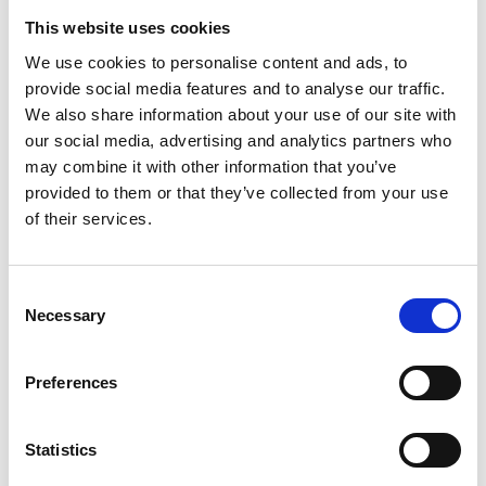
This website uses cookies
De-Tail
We use cookies to personalise content and ads, to
De-Tail Runderkophuidplaten
provide social media features and to analyse our traffic.
3-Pack
We also share information about your use of our site with
our social media, advertising and analytics partners who
may combine it with other information that you’ve
Op voorraad
provided to them or that they’ve collected from your use
Voor 15:00 besteld,
of their services.
zelfde werkdag verzonden
€10,95
Consent
In winkelwagen
Necessary
Selection
Flamingo
Preferences
Flamingo Nature snack
everzwijnenhuid 200gr
Statistics