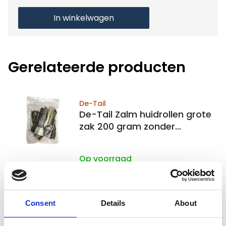
In winkelwagen
Gerelateerde producten
De-Tail
De-Tail Zalm huidrollen grote
zak 200 gram zonder
toevoegingen
Op voorraad
Voor 15:00 besteld,
zelfde werkdag verzonden
€7,99
Consent
Details
About
In winkelwagen