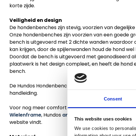
korte zijde.
Veiligheid en design
De hondenbenches zijn stevig, voorzien van degelijke 
Onze hondenbenches zijn voorzien van een goede gre
bench is uitgevoerd met 2 dichte wanden waardoor de 
kan krijgen, door de spijlenwanden houd de hond we
Doordat de bench is uitgevoerd met geanodiseerd al
plaatwerk is het design compleet, en heeft de hond e
bench.
De Hundos Hondenbenches worden geleverd als bouw
handleiding.
Consent
Voor nog meer comfort en/of gebruikersgemak kunt
Wielenframe
, Hundos
antislip mat
, Hundos
kussen
of
This website uses cookies
website vindt.
We use cookies to personalis
information about your use of