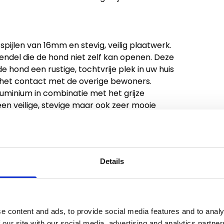
spijlen van 16mm en stevig, veilig plaatwerk.
ndel die de hond niet zelf kan openen. Deze
hond een rustige, tochtvrije plek in uw huis
l het contact met de overige bewoners.
uminium in combinatie met het grijze
en veilige, stevige maar ook zeer mooie
pakket met zeer eenvoudige, duidelijke
Details
 u de Hondenbench voorzien van een Hundos
 één van de andere producten die u op onze
e content and ads, to provide social media features and to analy
 our site with our social media, advertising and analytics partn