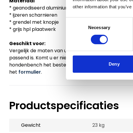
Materiaal
other information that you’ve
* geanodiseerd aluminium
* ijzeren scharnieren
Consent
* grendel met knopje
Necessary
Selection
* grijs hpl plaatwerk
Geschikt voor:
Vergelijk de maten van uw hond met de maten van d
passend is. Komt u er niet helemaal uit, maak dan g
hondenbench het beste is voor uw hond. Toch liever
Deny
het
formulier
.
Productspecificaties
Gewicht
23 kg