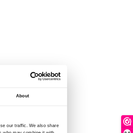
About
se our traffic. We also share
ers who may combine it with
9,6