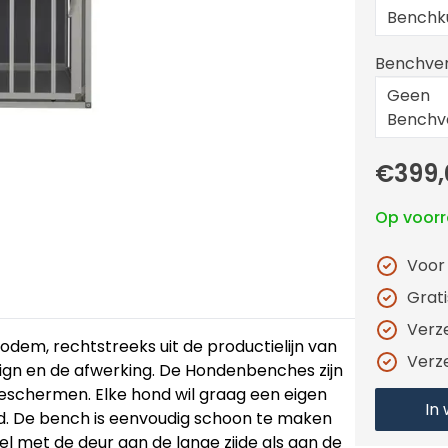
Benchk
Benchver
Geen
Benchve
€399,
Op voor
Voor
Grat
Verz
em, rechtstreeks uit de productielijn van
Verz
design en de afwerking. De Hondenbenches zijn
eschermen. Elke hond wil graag een eigen
In
d. De bench is eenvoudig schoon te maken
el met de deur aan de lange zijde als aan de