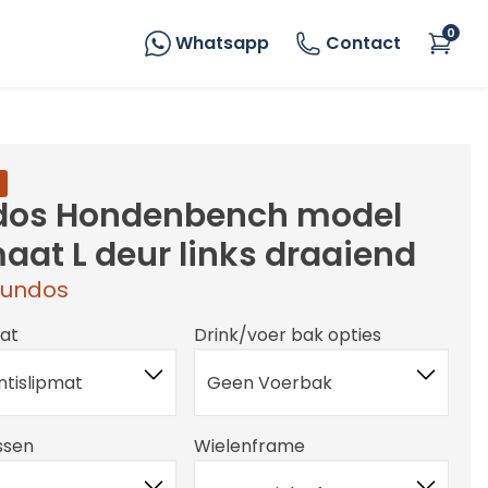
0
Whatsapp
Contact
dos Hondenbench model
aat L deur links draaiend
undos
mat
Drink/voer bak opties
tislipmat
Geen Voerbak
ssen
Wielenframe