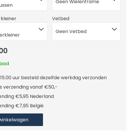
Geen Wielenframe
ussen
kleiner
Vetbed
Geen Vetbed
rkleiner
00
raad
 15.00 uur besteld dezelfde werkdag verzonden
is verzending vanaf €50,-
ending €5,95 Nederland
ending €7,95 België
 winkelwagen