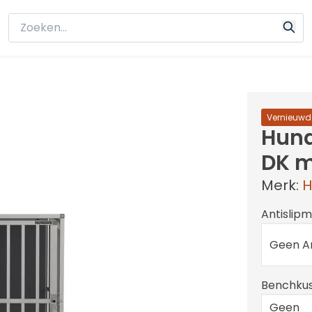
Vernieuwd
Hun
DK m
Merk:
H
Antislip
Geen An
Benchku
Geen