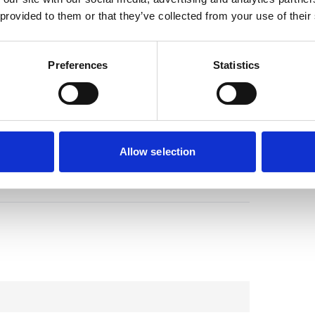
 provided to them or that they’ve collected from your use of their
Preferences
Statistics
e gekozen bench om te kijken of deze
ebruik van onze hondenkiezer om te zien welke
 maatwerk? Vraag dan een offerte aan via
Allow selection