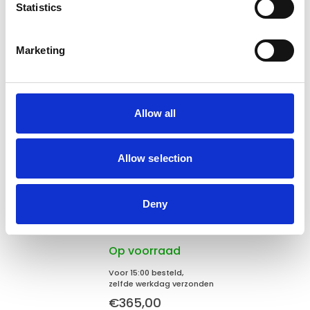
Verzending €5,95 Nederland
Statistics
Verzending €7,95 België
Marketing
In winkelwagen
Allow all
Gerelateerde producten
Allow selection
Hundos
Hundos Hondenbench model
Deny
DK maat L deur links
draaiend
Op voorraad
Voor 15:00 besteld,
zelfde werkdag verzonden
€365,00