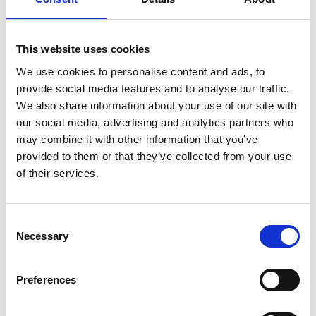
EAN
9505121784576
This website uses cookies
We use cookies to personalise content and ads, to
provide social media features and to analyse our traffic.
We also share information about your use of our site with
Merk:
Hundos
our social media, advertising and analytics partners who
may combine it with other information that you’ve
Hundos Wielenframe voor
provided to them or that they’ve collected from your use
Hondenbench maat L
of their services.
€129,95
Op voorraad
Consent
Necessary
Selection
Voor 15.00 uur besteld dezelfde werkdag
verzonden
Preferences
Gratis verzending vanaf €50,-