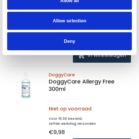
Allow all
Niet op voorraad
Allow selection
Voor 15:00 besteld,
zelfde werkdag verzonden
€8,98
Deny
In winkelwagen
DoggyCare
DoggyCare Allergy Free
300ml
Niet op voorraad
Voor 15:00 besteld,
zelfde werkdag verzonden
€9,98