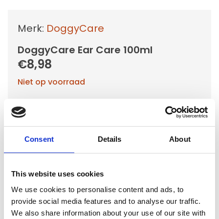
Merk:
DoggyCare
DoggyCare Ear Care 100ml
€8,98
Niet op voorraad
Voor 15.00 uur besteld dezelfde werkdag
verzonden
Gratis verzending vanaf €50,-
Consent
Details
About
Verzending €5,95 Nederland
Verzending €7,95 België
This website uses cookies
In winkelwagen
We use cookies to personalise content and ads, to
provide social media features and to analyse our traffic.
We also share information about your use of our site with