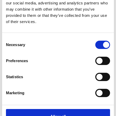
our social media, advertising and analytics partners who
Gerelateerde producten
may combine it with other information that you’ve
provided to them or that they’ve collected from your use
of their services.
DoggyCare
DoggyCare Odor Remover
300ml
Consent
Necessary
Selection
Niet op voorraad
Preferences
Voor 15:00 besteld,
zelfde werkdag verzonden
€9,98
Statistics
In winkelwagen
Marketing
DoggyCare
DoggyCare Wound Care
100ml