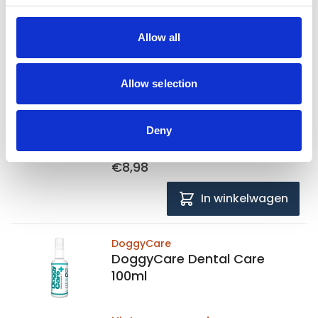
DoggyCare
Allow all
DoggyCare Wound Care
100ml
Allow selection
Niet op voorraad
Deny
Voor 15:00 besteld,
zelfde werkdag verzonden
€8,98
In winkelwagen
DoggyCare
DoggyCare Dental Care
100ml