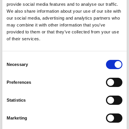
provide social media features and to analyse our traffic.
In winkelwagen
We also share information about your use of our site with
our social media, advertising and analytics partners who
may combine it with other information that you’ve
provided to them or that they’ve collected from your use
Gerelateerde producten
of their services.
Consent
DoggyCare
Necessary
DoggyCare Odor Remover
Selection
300ml
Preferences
Niet op voorraad
Statistics
Voor 15:00 besteld,
zelfde werkdag verzonden
€9,98
Marketing
In winkelwagen