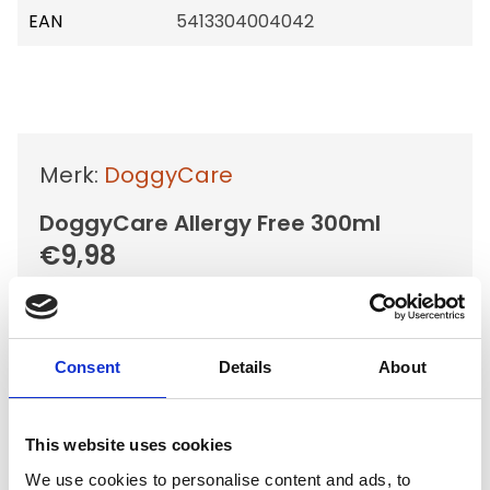
EAN
5413304004042
Merk:
DoggyCare
DoggyCare Allergy Free 300ml
€9,98
Niet op voorraad
Voor 15.00 uur besteld dezelfde werkdag
Consent
Details
About
verzonden
Gratis verzending vanaf €50,-
Verzending €5,95 Nederland
This website uses cookies
Verzending €7,95 België
We use cookies to personalise content and ads, to