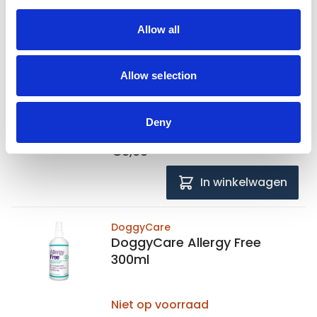
DoggyCare
Allow all
DoggyCare Wound Care
100ml
Allow selection
Niet op voorraad
Voor 15:00 besteld,
Deny
zelfde werkdag verzonden
€8,98
In winkelwagen
DoggyCare
DoggyCare Allergy Free
300ml
Niet op voorraad