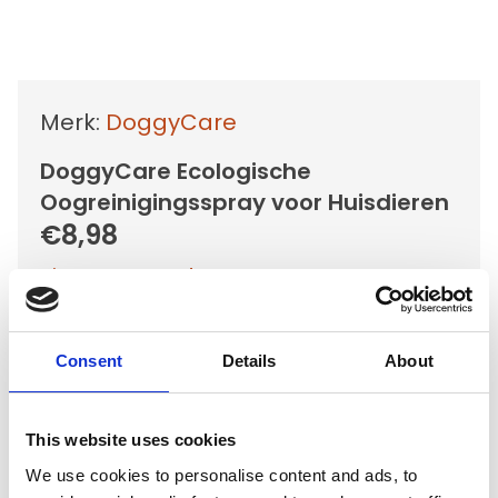
Merk:
DoggyCare
DoggyCare Ecologische
Oogreinigingsspray voor Huisdieren
€8,98
Niet op voorraad
Voor 15.00 uur besteld dezelfde werkdag
verzonden
Consent
Details
About
Gratis verzending vanaf €50,-
Verzending €5,95 Nederland
This website uses cookies
Verzending €7,95 België
We use cookies to personalise content and ads, to