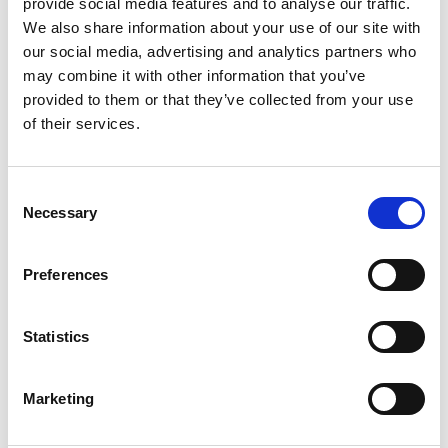
provide social media features and to analyse our traffic.
In winkelwagen
We also share information about your use of our site with
our social media, advertising and analytics partners who
may combine it with other information that you’ve
provided to them or that they’ve collected from your use
Gerelateerde producten
of their services.
DoggyCare
Consent
DoggyCare Odor Remover
Necessary
Selection
300ml
Preferences
Niet op voorraad
Voor 15:00 besteld,
Statistics
zelfde werkdag verzonden
€9,98
Marketing
In winkelwagen