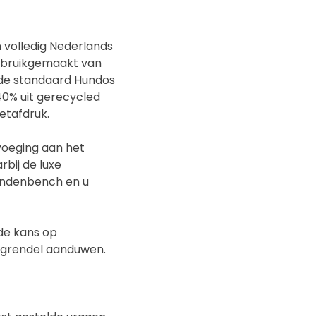
volledig Nederlands
 gebruikgemaakt van
n de standaard Hundos
0% uit gerecycled
etafdruk.
voeging aan het
rbij de luxe
 hondenbench en u
 de kans op
e grendel aanduwen.