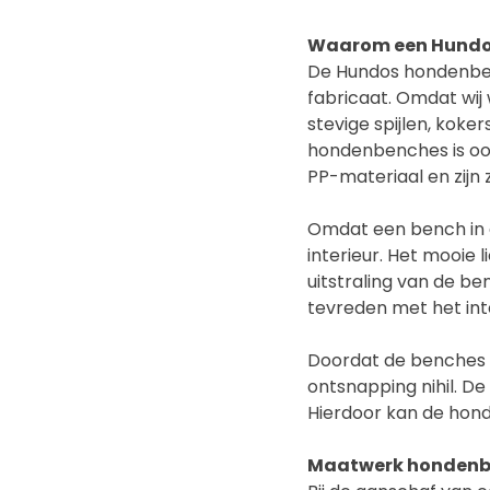
Waarom een Hundo
De Hundos hondenben
fabricaat. Omdat wij 
stevige spijlen, koke
hondenbenches is oo
PP-materiaal en zijn
Omdat een bench in d
interieur. Het mooie 
uitstraling van de be
tevreden met het inte
Doordat de benches vo
ontsnapping nihil. D
Hierdoor kan de hond
Maatwerk honden