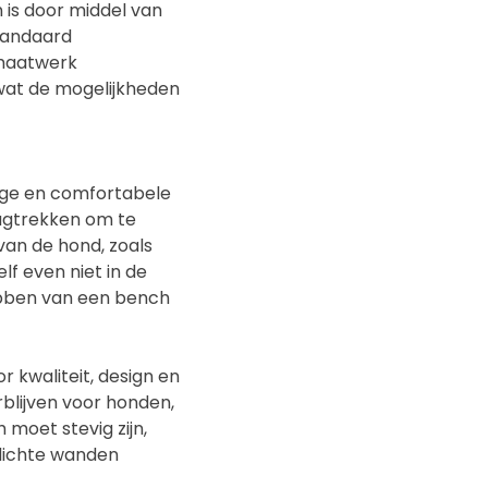
 is door middel van
standaard
 maatwerk
 wat de mogelijkheden
ige en comfortabele
rugtrekken om te
van de hond, zoals
lf even niet in de
ebben van een bench
kwaliteit, design en
rblijven voor honden,
moet stevig zijn,
 dichte wanden