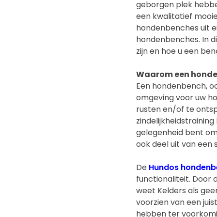
geborgen plek hebben
een kwalitatief mooi
hondenbenches uit ei
hondenbenches. In di
zijn en hoe u een ben
Waarom een hond
Een hondenbench, oo
omgeving voor uw hond
rusten en/of te ontsp
zindelijkheidstrainin
gelegenheid bent om
ook deel uit van een s
De
Hundos hondenb
functionaliteit. Door
weet Kelders als gee
voorzien van een juis
hebben ter voorkomin