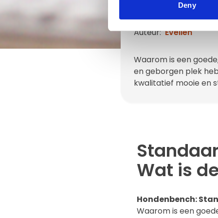
Deny
In het kor
Auteur:
Evelien
Waarom is een goede,
en geborgen plek hebb
kwalitatief mooie en
Standaar
Wat is d
Hondenbench: Stan
Waarom is een goede,