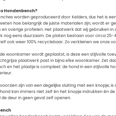
s Hondenbench?
ches worden geproduceerd door Kelders, dus het is een 
weten hoe belangrijk de juiste materialen zijn, wordt er
rs en overige profielen. Het plaatwerk dat wij gebruiken i
k nog eens duurzaam. De platen bestaan voor circa 25-4
 zelf ook weer 100% recyclebaar. Zo verkleinen we onze vo
e woonkamer wordt geplaatst, is deze een stijlvolle toe
lichtgrijze plaatwerk past in bijna elke woonkamer. Zet daa
nch en het plaatje is compleet: de hond in een stijlvolle
rieur.
orzien zijn van een degelijke sluiting met een knopje, is
e hond kan immers niet zelf én het knopje indrukken én d
 de deur in geen geval zelf openen.
bench