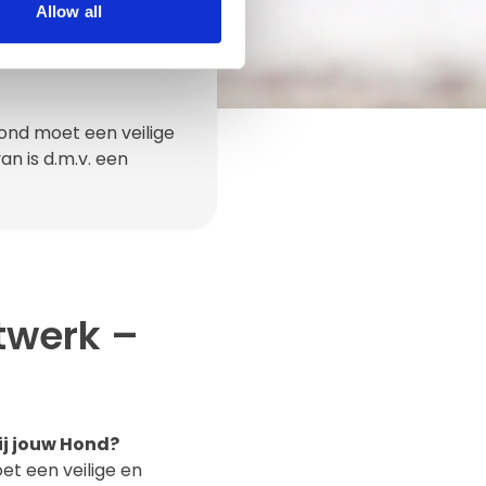
Allow all
ond moet een veilige
n is d.m.v. een
twerk –
j jouw Hond?
t een veilige en