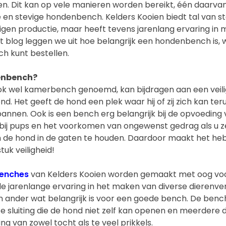
. Dit kan op vele manieren worden bereikt, één daarvan
e en stevige hondenbench. Kelders Kooien biedt tal van 
gen productie, maar heeft tevens jarenlang ervaring in
t blog leggen we uit hoe belangrijk een hondenbench is,
ch kunt bestellen.
enbench?
k wel kamerbench genoemd, kan bijdragen aan een veil
. Het geeft de hond een plek waar hij of zij zich kan te
annen. Ook is een bench erg belangrijk bij de opvoeding 
g bij pups en het voorkomen van ongewenst gedrag als u ze
 de hond in de gaten te houden. Daardoor maakt het h
tuk veiligheid!
enches
van Kelders Kooien worden gemaakt met oog voor 
 de jarenlange ervaring in het maken van diverse dierenve
n ander wat belangrijk is voor een goede bench. De bench 
te sluiting die de hond niet zelf kan openen en meerdere
g van zowel tocht als te veel prikkels.