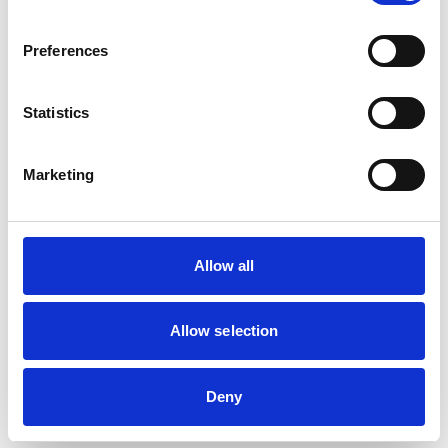
Stefanplast
Stefanplast Voerton met
Preferences
klemsluiting, 40 liter
Statistics
Op voorraad
Voor 15:00 besteld,
Marketing
zelfde werkdag verzonden
€19,95
In winkelwagen
Allow all
Stefanplast
Allow selection
Stefanplast Voerschep met
clip
Deny
Op voorraad