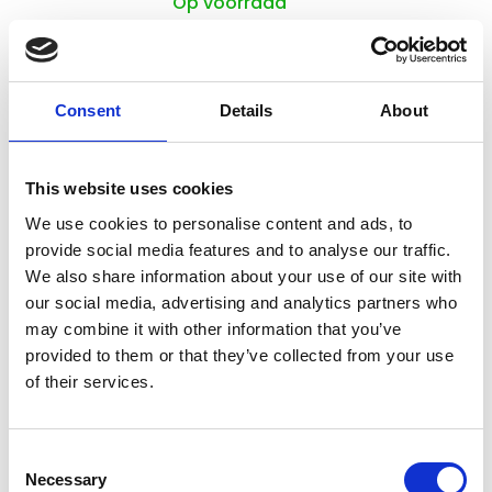
Op voorraad
Voor 15:00 besteld,
zelfde werkdag verzonden
€49,99
Consent
Details
About
In winkelwagen
This website uses cookies
Maelson
Maelson Dry Box™ Deluxe 13,
We use cookies to personalise content and ads, to
zwart/groen
provide social media features and to analyse our traffic.
We also share information about your use of our site with
our social media, advertising and analytics partners who
Op voorraad
may combine it with other information that you’ve
provided to them or that they’ve collected from your use
Voor 15:00 besteld,
zelfde werkdag verzonden
of their services.
€74,99
In winkelwagen
Consent
Necessary
Selection