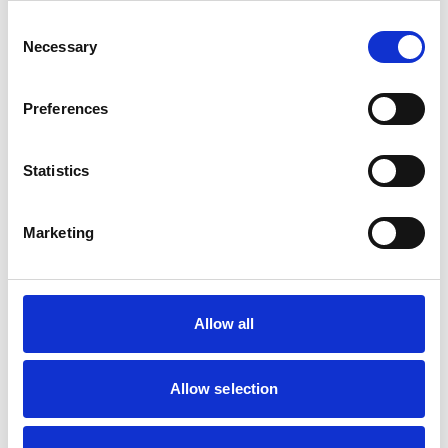
zelfde werkdag verzonden
Consent
€24,95
Necessary
Selection
In winkelwagen
Preferences
Animal Boulevard
Animal Boulevard Speurlijn
Statistics
met handvat, 8mm x10mtr
Marketing
Op voorraad
Voor 15:00 besteld,
zelfde werkdag verzonden
Allow all
€22,95
In winkelwagen
Allow selection
Red Dingo