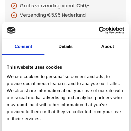
Gratis verzending vanaf €50,-
Verzending €5,95 Nederland
Verzending €7,95 België
In winkelwagen
Consent
Details
About
Gerelateerde producten
This website uses cookies
We use cookies to personalise content and ads, to
provide social media features and to analyse our traffic.
Animal Boulevard
We also share information about your use of our site with
Animal Boulevard Speurlijn
our social media, advertising and analytics partners who
met handvat 8 mm. x 15
may combine it with other information that you’ve
meter
provided to them or that they’ve collected from your use
of their services.
Niet op voorraad
Voor 15:00 besteld,