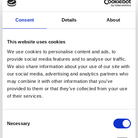
Verzending €7,95 België
Consent
Details
About
In winkelwagen
This website uses cookies
Gerelateerde producten
We use cookies to personalise content and ads, to
provide social media features and to analyse our traffic.
We also share information about your use of our site with
our social media, advertising and analytics partners who
Maelson
may combine it with other information that you’ve
Maelson Hondenstretcher,
provided to them or that they’ve collected from your use
Soft Bed 71
of their services.
Op voorraad
Consent
Voor 15:00 besteld,
Necessary
Selection
zelfde werkdag verzonden
€99,99